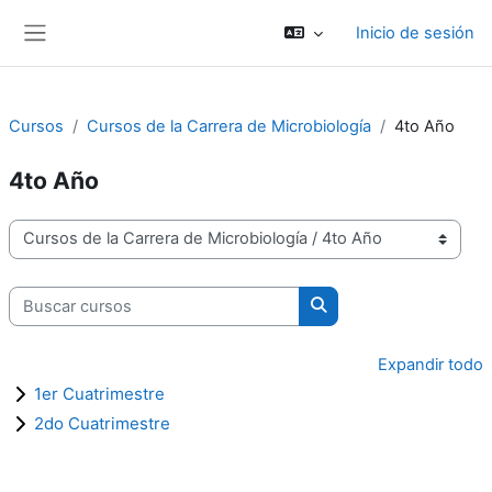
Salta al contenido principal
Inicio de sesión
Panel lateral
Cursos
Cursos de la Carrera de Microbiología
4to Año
4to Año
Categorías del curso
Buscar cursos
Buscar cursos
Expandir todo
1er Cuatrimestre
2do Cuatrimestre