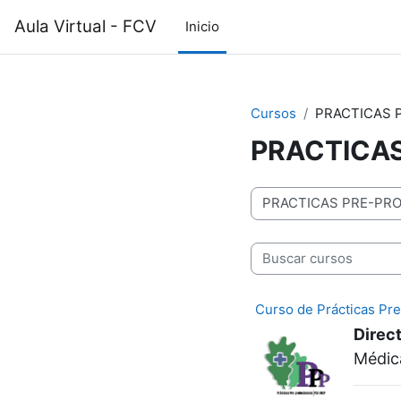
Salta al contenido principal
Aula Virtual - FCV
Inicio
Cursos
PRACTICAS 
PRACTICAS
Categorías del curso
Buscar cursos
Curso de Prácticas Pr
Direc
Médica