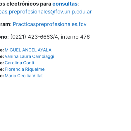
os electrónicos para
consultas
:
cas.preprofesionales@fcv.unlp.edu.ar
gram
:
Practicaspreprofesionales.fcv
ono
: (0221) 423-6663/4, interno 476
e:
MIGUEL ANGEL AYALA
e:
Vanina Laura Cambiaggi
e:
Carolina Conti
e:
Florencia Riquelme
e:
Maria Cecilia Villat