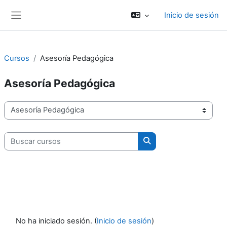
Salta al contenido principal
Inicio de sesión
Panel lateral
Cursos
Asesoría Pedagógica
Asesoría Pedagógica
Categorías del curso
Buscar cursos
Buscar cursos
No ha iniciado sesión. (
Inicio de sesión
)